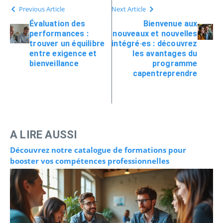
Previous Article
Next Article
Évaluation des
Bienvenue aux
performances :
nouveaux et nouvelles
trouver un équilibre
intégré·es : découvrez
entre exigence et
les avantages du
bienveillance
programme
capentreprendre
A LIRE AUSSI
Découvrez notre catalogue de formations pour
booster vos compétences professionnelles