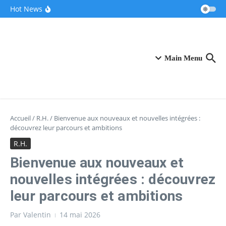
Aller au contenu
Ces pionniers de la French Tech dévoilent leur
Hot News
“clone IA” révolutionnaire pour accompagner
les entrepreneurs
Après une pause de trois mois, la Française
Fidji Simo quitte OpenAI pour se consacrer à sa
santé
VivaTech 2026 : Le CIC au centre névralgique
de l’écosystème innovant
Main Menu
Accueil
/
R.H.
/
Bienvenue aux nouveaux et nouvelles intégrées :
découvrez leur parcours et ambitions
R.H.
Bienvenue aux nouveaux et
nouvelles intégrées : découvrez
leur parcours et ambitions
Par
Valentin
14 mai 2026