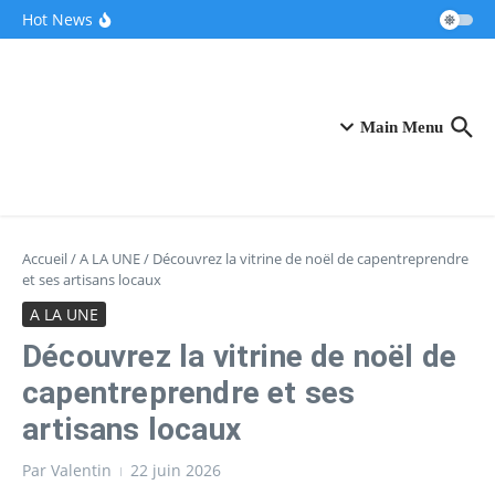
Aller au contenu
Ces pionniers de la French Tech dévoilent leur
Hot News
“clone IA” révolutionnaire pour accompagner
les entrepreneurs
Après une pause de trois mois, la Française
Fidji Simo quitte OpenAI pour se consacrer à sa
santé
VivaTech 2026 : Le CIC au centre névralgique
de l’écosystème innovant
Main Menu
Accueil
/
A LA UNE
/
Découvrez la vitrine de noël de capentreprendre
et ses artisans locaux
A LA UNE
Découvrez la vitrine de noël de
capentreprendre et ses
artisans locaux
Par
Valentin
22 juin 2026