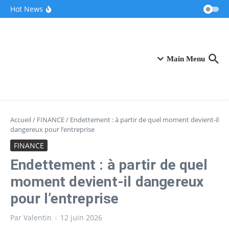
Aller au contenu
Ces pionniers de la French Tech dévoilent leur
Hot News
“clone IA” révolutionnaire pour accompagner
les entrepreneurs
Après une pause de trois mois, la Française
Fidji Simo quitte OpenAI pour se consacrer à sa
santé
VivaTech 2026 : Le CIC au centre névralgique
de l’écosystème innovant
Main Menu
Accueil
/
FINANCE
/
Endettement : à partir de quel moment devient-il
dangereux pour l’entreprise
FINANCE
Endettement : à partir de quel
moment devient-il dangereux
pour l’entreprise
Par
Valentin
12 juin 2026