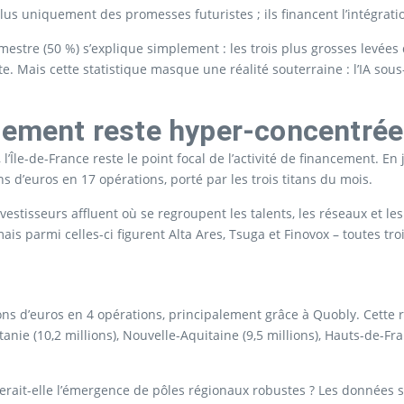
us uniquement des promesses futuristes ; ils financent l’intégratio
semestre (50 %) s’explique simplement : les trois plus grosses levée
 Mais cette statistique masque une réalité souterraine : l’IA sou
ssement reste hyper-concentrée
Île-de-France reste le point focal de l’activité de financement. En j
s d’euros en 17 opérations, porté par les trois titans du mois.
nvestisseurs affluent où se regroupent les talents, les réseaux et le
ais parmi celles-ci figurent Alta Ares, Tsuga et Finovox – toutes tr
s
ns d’euros en 4 opérations, principalement grâce à Quobly. Cette r
ie (10,2 millions), Nouvelle-Aquitaine (9,5 millions), Hauts-de-Fran
nerait-elle l’émergence de pôles régionaux robustes ? Les données s