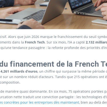
sif. Alors que juin 2026 marque le franchissement du seuil symboli
ssements dans la
French Tech
. Sur six mois, l’IA a capté
2,132 milliar
 qu’une tendance passagère : la refonte profonde des priorités d’i
 du financement de la French 
é
4,261 milliards d’euros
, un chiffre qui surpasse la même période
t sur un nombre réduit d’acteurs. Tandis que 215 opérations ont ét
composition.
me de manière quasi dominante. En six mois, 75 opérations portées 
furcation nette traduit une conviction partagée : les technologies 
ves concrètes pour les entreprises dès maintenant
, bien au-delà d