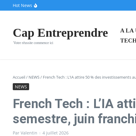
Aller au contenu
Hot News
Ces pionniers de la French Tech dévoilent leur “clone 
Après une pause de trois mois, la Française Fidji Simo 
VivaTech 2026 : Le CIC au centre névralgique de l’écos
Cap Entreprendre
A LA
TECH
Votre réussite commence ici
Accueil
/
NEWS
/
French Tech : L’IA attire 50 % des investissements au
NEWS
French Tech : L’IA at
semestre, juin franchi
Par
Valentin
4 juillet 2026