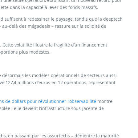
en une seule opération, établissant un nouveau record pour
ette dans la capacité à lever des fonds massifs.
d suffisent à redessiner le paysage, tandis que la deeptech
– au-delà des mégadeals – rassure sur la solidité de
 Cette volatilité illustre la fragilité d’un financement
roportions plus modestes.
ne désormais les modèles opérationnels de secteurs aussi
 levé 127,4 millions d’euros en 12 opérations, représentant
ns de dollars pour révolutionner l’observabilité
montre
lée : elle devient l’infrastructure sous-jacente de
techs, en passant par les assurtechs – démontre la maturité