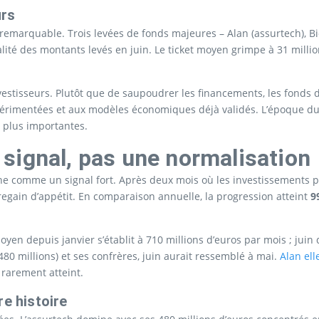
urs
é remarquable. Trois levées de fonds majeures – Alan (assurtech), B
gralité des montants levés en juin. Le ticket moyen grimpe à 31 mill
vestisseurs. Plutôt que de saupoudrer les financements, les fonds de
érimentées et aux modèles économiques déjà validés. L’époque du 
s plus importantes.
un signal, pas une normalisation
e comme un signal fort. Après deux mois où les investissements pla
regain d’appétit. En comparaison annuelle, la progression atteint
9
yen depuis janvier s’établit à 710 millions d’euros par mois ; jui
480 millions) et ses confrères, juin aurait ressemblé à mai.
Alan el
 rarement atteint.
re histoire