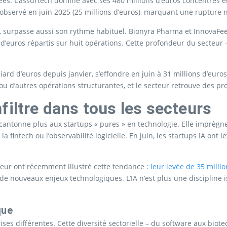
tées. L’assurtech domine avec ses 480 millions d’euros concentrés 
observé en juin 2025 (25 millions d’euros), marquant une rupture n
s, surpasse aussi son rythme habituel. Bionyra Pharma et InnovaFee
 d’euros répartis sur huit opérations. Cette profondeur du secteur 
iard d’euros depuis janvier, s’effondre en juin à 31 millions d’euros.
ou d’autres opérations structurantes, et le secteur retrouve des p
infiltre dans tous les secteurs
 cantonne plus aux startups « pures » en technologie. Elle imprèg
a fintech ou l’observabilité logicielle. En juin, les startups IA ont
eur ont récemment illustré cette tendance :
leur levée de 35 millio
 nouveaux enjeux technologiques. L’IA n’est plus une discipline iso
que
ises différentes. Cette diversité sectorielle – du software aux bio