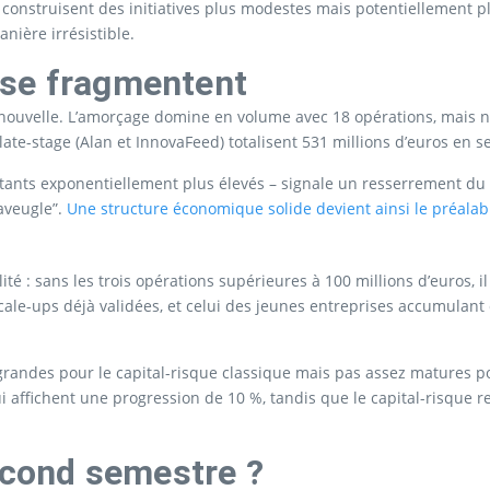
construisent des initiatives plus modestes mais potentiellement pl
anière irrésistible.
 se fragmentent
nouvelle. L’amorçage domine en volume avec 18 opérations, mais ne
 late-stage (Alan et InnovaFeed) totalisent 531 millions d’euros en 
ants exponentiellement plus élevés – signale un resserrement du f
’aveugle”.
Une structure économique solide devient ainsi le préalabl
ité : sans les trois opérations supérieures à 100 millions d’euros, i
s scale-ups déjà validées, et celui des jeunes entreprises accumul
 grandes pour le capital-risque classique mais pas assez matures po
ui affichent une progression de 10 %, tandis que le capital-risque 
second semestre ?