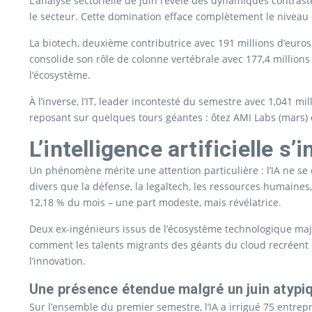
L’analyse sectorielle de juin révèle des dynamiques contras
le secteur. Cette domination efface complètement le niveau 
La biotech, deuxième contributrice avec 191 millions d’euro
consolide son rôle de colonne vertébrale avec 177,4 millions
l’écosystème.
À l’inverse, l’IT, leader incontesté du semestre avec 1,041 mill
reposant sur quelques tours géantes : ôtez AMI Labs (mars) 
L’intelligence artificielle s’
Un phénomène mérite une attention particulière : l’IA ne se
divers que la défense, la legaltech, les ressources humaines, l
12,18 % du mois – une part modeste, mais révélatrice.
Deux ex-ingénieurs issus de l’écosystème technologique maj
comment les talents migrants des géants du cloud recréent de
l’innovation.
Une présence étendue malgré un juin atypi
Sur l’ensemble du premier semestre, l’IA a irrigué 75 entrepr