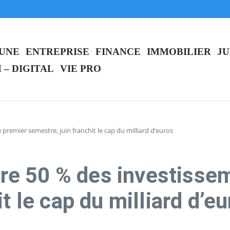
IA” révolutionnaire pour accompagner les entrepreneurs
quitte OpenAI pour se consacrer à sa santé
ystème innovant
 UNE
ENTREPRISE
FINANCE
IMMOBILIER
JU
 – DIGITAL
VIE PRO
 premier semestre, juin franchit le cap du milliard d’euros
tire 50 % des investiss
t le cap du milliard d’e