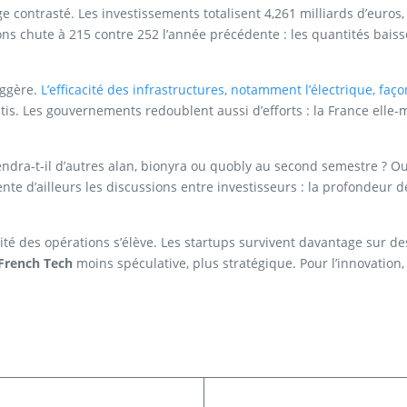
ontrasté. Les investissements totalisent 4,261 milliards d’euros,
ons chute à 215 contre 252 l’année précédente : les quantités bais
suggère.
L’efficacité des infrastructures, notamment l’électrique, façon
stis. Les gouvernements redoublent aussi d’efforts : la France ell
endra-t-il d’autres alan, bionyra ou quobly au second semestre ? O
nte d’ailleurs les discussions entre investisseurs : la profondeur 
é des opérations s’élève. Les startups survivent davantage sur des
French Tech
moins spéculative, plus stratégique. Pour l’innovation, 