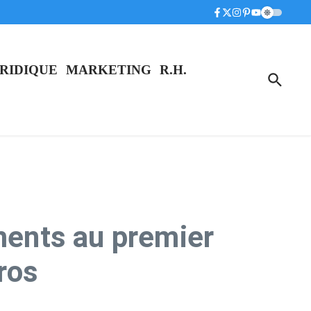
RIDIQUE
MARKETING
R.H.
ements au premier
uros