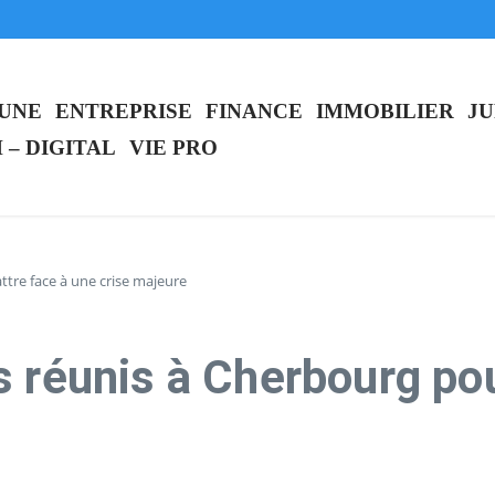
IA” révolutionnaire pour accompagner les entrepreneurs
quitte OpenAI pour se consacrer à sa santé
ystème innovant
 UNE
ENTREPRISE
FINANCE
IMMOBILIER
JU
 – DIGITAL
VIE PRO
ttre face à une crise majeure
s réunis à Cherbourg pou