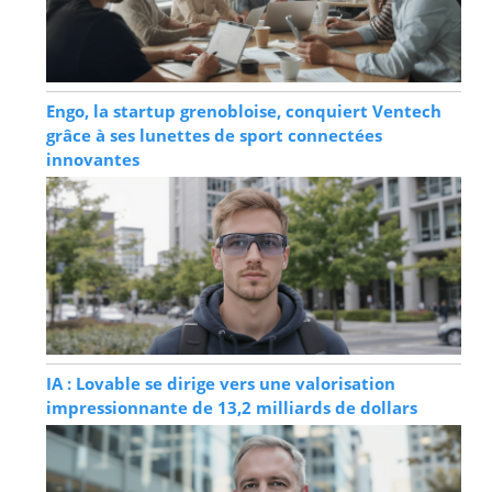
Engo, la startup grenobloise, conquiert Ventech
grâce à ses lunettes de sport connectées
innovantes
IA : Lovable se dirige vers une valorisation
impressionnante de 13,2 milliards de dollars