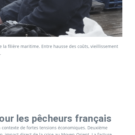
la filière maritime. Entre hausse des coûts, vieillissement
.
our les pêcheurs français
n contexte de fortes tensions économiques. Deuxième
 impact direct de la crise au Moyen-Orient. La facture