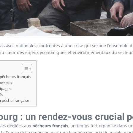
ssises nationales, confrontés à une crise qui secoue l’ensemble de 
ont au cœur des enjeux économiques et environnementaux du secteur
 pêcheurs français
ementaux
uipages
és
a pêche française
urg : un rendez-vous crucial p
sises dédiées aux
pêcheurs français
, un temps fort organisé dans u
a France doit composer avec une flambée des prix du gazole marin,