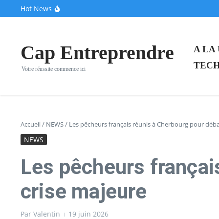
Aller au contenu
Hot News
Ces pionniers de la French Tech dévoilent leur “clone 
Après une pause de trois mois, la Française Fidji Simo 
VivaTech 2026 : Le CIC au centre névralgique de l’écos
Cap Entreprendre
A LA
TECH
Votre réussite commence ici
Accueil
/
NEWS
/
Les pêcheurs français réunis à Cherbourg pour déba
NEWS
Les pêcheurs françai
crise majeure
Par
Valentin
19 juin 2026