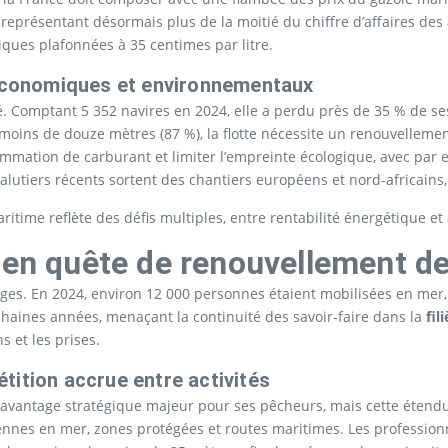
eprésentant désormais plus de la moitié du chiffre d’affaires des a
iques plafonnées à 35 centimes par litre.
 économiques et environnementaux
ué. Comptant 5 352 navires en 2024, elle a perdu près de 35 % de s
oins de douze mètres (87 %), la flotte nécessite un renouvellement
ommation de carburant et limiter l’empreinte écologique, avec par 
tiers récents sortent des chantiers européens et nord-africains, m
itime reflète des défis multiples, entre rentabilité énergétique et 
r en quête de renouvellement d
ipages. En 2024, environ 12 000 personnes étaient mobilisées en mer
ochaines années, menaçant la continuité des savoir-faire dans la
fil
s et les prises.
ition accrue entre activités
avantage stratégique majeur pour ses pêcheurs, mais cette étendue
oliennes en mer, zones protégées et routes maritimes. Les professio