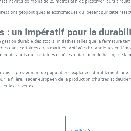
r les navires de moins de 25 mètres afin de préserver leurs circuits
 pressions géopolitiques et économiques qui pèsent sur cette resso
 : un impératif pour la durabil
 gestion durable des stocks. Initiatives telles que la fermeture te
pêches dans certaines aires marines protégées britanniques en tém
nement, tandis que certaines espèces, notamment le hareng de la 
ançaises proviennent de populations exploitées durablement, une p
our la filière, leader européen de la production d’huîtres et deux
 et les crevettes.
Next Article