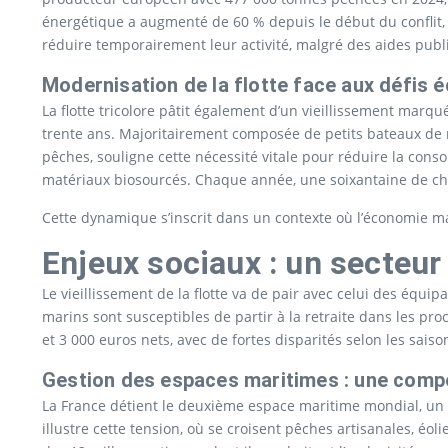
énergétique a augmenté de 60 % depuis le début du conflit, r
réduire temporairement leur activité, malgré des aides publ
Modernisation de la flotte face aux défis
La flotte tricolore pâtit également d’un vieillissement marq
trente ans. Majoritairement composée de petits bateaux de m
pêches, souligne cette nécessité vitale pour réduire la cons
matériaux biosourcés. Chaque année, une soixantaine de chalu
Cette dynamique s’inscrit dans un contexte où l’économie mar
Enjeux sociaux : un secteu
Le vieillissement de la flotte va de pair avec celui des équ
marins sont susceptibles de partir à la retraite dans les pr
et 3 000 euros nets, avec de fortes disparités selon les saison
Gestion des espaces maritimes : une compét
La France détient le deuxième espace maritime mondial, un 
illustre cette tension, où se croisent pêches artisanales, é