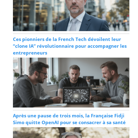
Ces pionniers de la French Tech dévoilent leur
“clone IA” révolutionnaire pour accompagner les
entrepreneurs
Après une pause de trois mois, la Française Fidji
Simo quitte OpenAI pour se consacrer à sa santé