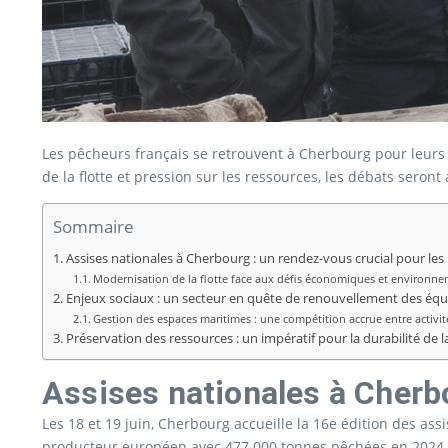
Les pêcheurs français se retrouvent à Cherbourg pour leurs a
de la flotte et pression sur les ressources, les débats ser
Sommaire
Assises nationales à Cherbourg : un rendez-vous crucial pour les
Modernisation de la flotte face aux défis économiques et environn
Enjeux sociaux : un secteur en quête de renouvellement des éq
Gestion des espaces maritimes : une compétition accrue entre activit
Préservation des ressources : un impératif pour la durabilité de l
Assises nationales à Cherbo
Les 18 et 19 juin, Cherbourg accueille la 16e édition des as
producteur européen avec 477 000 tonnes pêchées en 2024, l