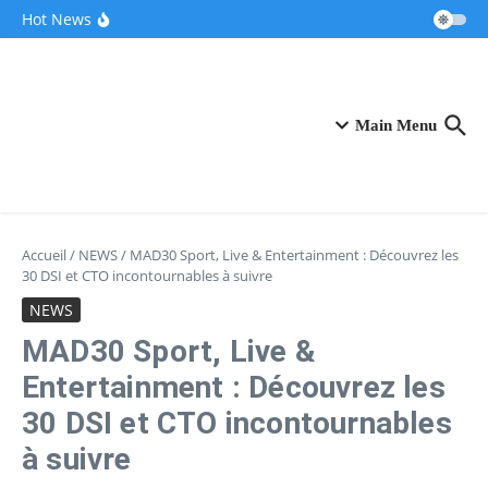
Aller au contenu
Ces pionniers de la French Tech dévoilent leur
Hot News
“clone IA” révolutionnaire pour accompagner
les entrepreneurs
Après une pause de trois mois, la Française
Fidji Simo quitte OpenAI pour se consacrer à sa
santé
VivaTech 2026 : Le CIC au centre névralgique
de l’écosystème innovant
Main Menu
Accueil
/
NEWS
/
MAD30 Sport, Live & Entertainment : Découvrez les
30 DSI et CTO incontournables à suivre
NEWS
MAD30 Sport, Live &
Entertainment : Découvrez les
30 DSI et CTO incontournables
à suivre