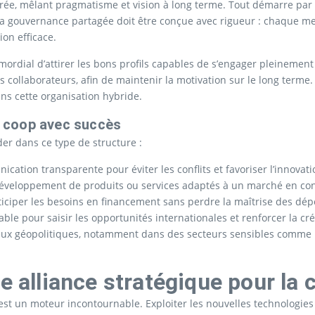
e, mêlant pragmatisme et vision à long terme. Tout démarre par une 
, la gouvernance partagée doit être conçue avec rigueur : chaque 
ion efficace.
mordial d’attirer les bons profils capables de s’engager pleinement 
ollaborateurs, afin de maintenir la motivation sur le long terme. 
ns cette organisation hybride.
ni coop avec succès
der dans ce type de structure :
ation transparente pour éviter les conflits et favoriser l’innovati
développement de produits ou services adaptés à un marché en co
iciper les besoins en financement sans perdre la maîtrise des dép
ble pour saisir les opportunités internationales et renforcer la créd
x géopolitiques, notamment dans des secteurs sensibles comme l’é
e alliance stratégique pour la 
n est un moteur incontournable. Exploiter les nouvelles technologie