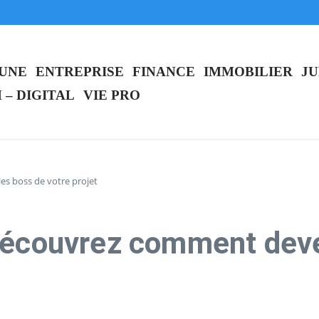
IA” révolutionnaire pour accompagner les entrepreneurs
quitte OpenAI pour se consacrer à sa santé
ystème innovant
 UNE
ENTREPRISE
FINANCE
IMMOBILIER
JU
 – DIGITAL
VIE PRO
es boss de votre projet
découvrez comment deven