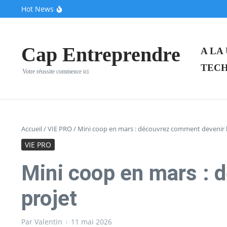
Aller au contenu
Hot News
Ces pionniers de la French Tech dévoilent leur “clone 
Après une pause de trois mois, la Française Fidji Simo 
VivaTech 2026 : Le CIC au centre névralgique de l’écos
Cap Entreprendre
A LA
TECH
Votre réussite commence ici
Accueil
/
VIE PRO
/
Mini coop en mars : découvrez comment devenir l
VIE PRO
Mini coop en mars : 
projet
Par
Valentin
11 mai 2026